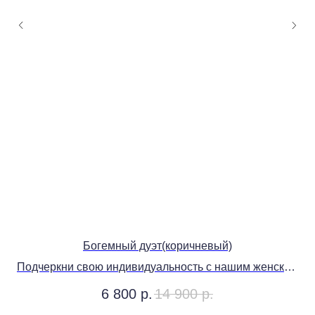
Богемный дуэт(коричневый)
Подчеркни свою индивидуальность с нашим женским
П
брючным костюмом!
6 800
р.
14 900
р.