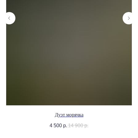
Дуэт морячка
4 500
р.
14 900
р.