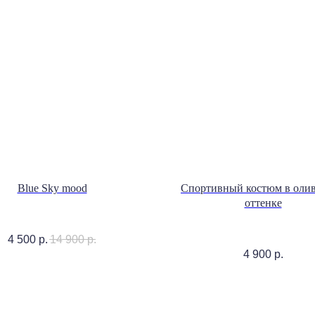
Blue Sky mood
Спортивный костюм в оли
оттенке
4 500
р.
14 900
р.
4 900
р.