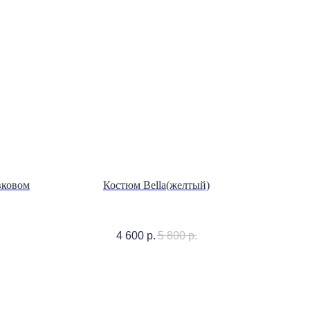
вковом
Костюм Bella(желтый)
4 600
р.
5 800
р.