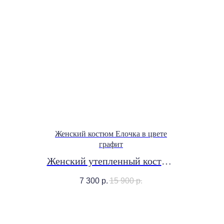
Женский костюм Елочка в цвете
графит
Женский утепленный костюм
Елочка в цвете графит для
7 300
р.
15 900
р.
офиса, встреч и стильных
городских образов.