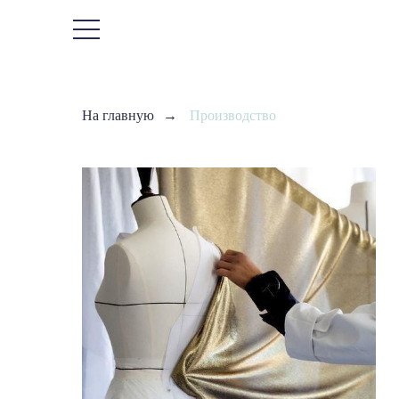
На главную
→
Производство